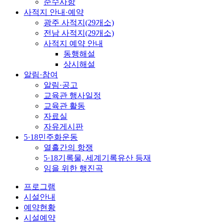
준수사항
사적지 안내·예약
광주 사적지(29개소)
전남 사적지(29개소)
사적지 예약 안내
동행해설
상시해설
알림·참여
알림·공고
교육관 행사일정
교육관 활동
자료실
자유게시판
5·18민주화운동
열흘간의 항쟁
5·18기록물, 세계기록유산 등재
임을 위한 행진곡
프로그램
시설안내
예약현황
시설예약