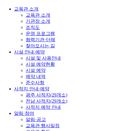
교육관 소개
교육관 소개
기관장 소개
조직도
운영 프로그램
협력기관·단체
찾아오시는 길
시설 안내·예약
시설 및 사용안내
시설 예약현황
시설 예약
예약 내역
준수사항
사적지 안내·예약
광주 사적지(29개소)
전남 사적지(29개소)
사적지 예약 안내
알림·참여
알림·공고
교육관 행사일정