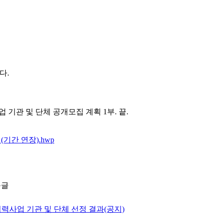
니다
.
업 기관 및
단체 공개모집 계획
1
부
.
끝
.
기간 연장).hwp
음글
력사업 기관 및 단체 선정 결과(공지)