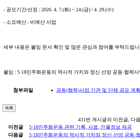
-
공모기간
/
선정
: 2026. 4. 7.(
화
) ~ 24.(
금
) / 4. 29.(
수
)
-
소요예산
:
비예산 사업
세부 내용은 붙임 문서 확인 및 많은 관심과 참여를 부탁드립
붙임
:
5·18
민주화운동의 역사적 가치와 정신 선양 공동
·
협력사
첨부파일
공동(협력)사업 기관 및 단체 공모 계획(
목록
431번 게시글의 이전글, 다
이전글
5·18민주화운동 관련 기록, 사료, 인물정보 제공
다음글
5·18민주화운동의 역사적 가치와 정신 선양 공동·협