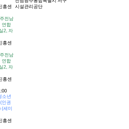
전남광주통합특별시 서구
진흥센
시설관리공단
광주전남
 연합
실2, 자
진흥센
광주전남
 연합
실2, 자
진흥센
1:00
청소년
(인권
) (세미
진흥센