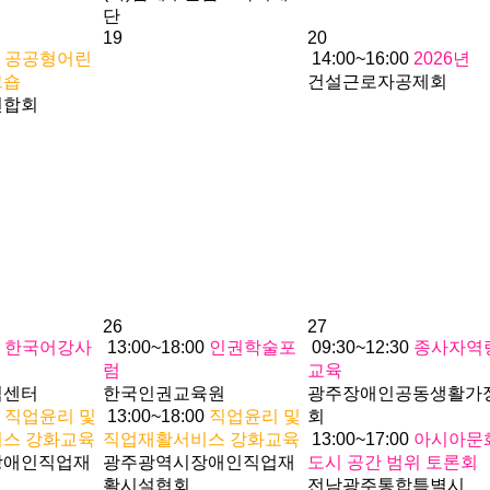
단
19
20
0
공공형어린
14:00~16:00
2026년
크숍
건설근로자공제회
연합회
26
27
0
한국어강사
13:00~18:00
인권학술포
09:30~12:30
종사자역
럼
교육
익센터
한국인권교육원
광주장애인공동생활가
0
직업윤리 및
13:00~18:00
직업윤리 및
회
스 강화교육
직업재활서비스 강화교육
13:00~17:00
아시아문
장애인직업재
광주광역시장애인직업재
도시 공간 범위 토론회
활시설협회
전남광주통합특별시