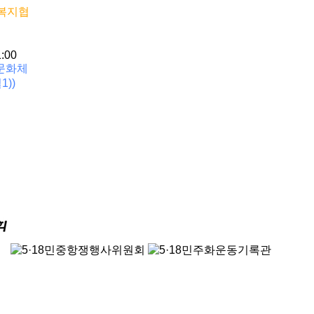
복지협
1:00
문화체
))