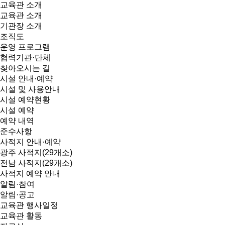
교육관 소개
교육관 소개
기관장 소개
조직도
운영 프로그램
협력기관·단체
찾아오시는 길
시설 안내·예약
시설 및 사용안내
시설 예약현황
시설 예약
예약 내역
준수사항
사적지 안내·예약
광주 사적지(29개소)
전남 사적지(29개소)
사적지 예약 안내
알림·참여
알림·공고
교육관 행사일정
교육관 활동