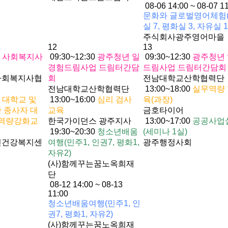
08-06 14:00 ~ 08-07 1
문화와 글로벌영어체험
실 7, 평화실 3, 자유실 1
주식회사광주영어마을
12
13
0
사회복지사
09:30~12:30
광주청년 일
09:30~12:30
광주청년
경험드림사업 드림터간담
드림사업 드림터간담회
사회복지사협
회
전남대학교산학협력단
전남대학교산학협력단
13:00~18:00
실무역량
0
대학교 및
13:00~16:00
심리 검사
육(과장)
 종사자 대
교육
금호타이어
 역량강화교
한국가이던스 광주지사
13:00~17:00
공공사업
19:30~20:30
청소년배움
(세미나 1실)
신건강복지센
여행(민주1, 인권7, 평화1,
광주행정사회
자유2)
(사)함께꾸는꿈노옥희재
단
08-12 14:00 ~ 08-13
11:00
청소년배움여행(민주1, 인
권7, 평화1, 자유2)
(사)함께꾸는꿈노옥희재