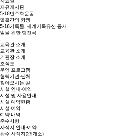
자료실
자유게시판
5·18민주화운동
열흘간의 항쟁
5·18기록물, 세계기록유산 등재
임을 위한 행진곡
교육관 소개
교육관 소개
기관장 소개
조직도
운영 프로그램
협력기관·단체
찾아오시는 길
시설 안내·예약
시설 및 사용안내
시설 예약현황
시설 예약
예약 내역
준수사항
사적지 안내·예약
광주 사적지(29개소)