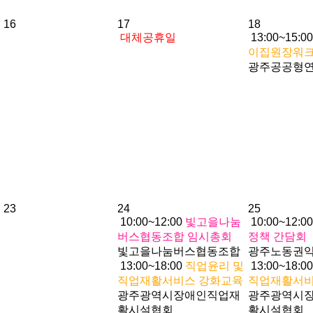
16
17
18
대체공휴일
13:00~15:0
이집원장워
광주공공형
23
24
25
10:00~12:00
빛고을나눔
10:00~12:0
버스협동조합 임시총회
정책 간담회
빛고을나눔버스협동조합
광주노동권
13:00~18:00
직업윤리 및
13:00~18:0
직업재활서비스 강화교육
직업재활서비
광주광역시장애인직업재
광주광역시
활시설협회
활시설협회