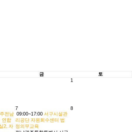
금
토
1
7
8
광주전남
09:00~17:00
서구시설관
 연합
리공단 자원회수센터 법
실2, 자
정의무교육