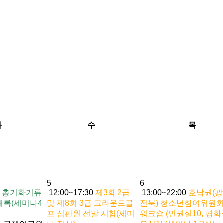
화
수
목
5
6
0
총기화기류
12:00~17:30
제3회 2급
13:00~22:00
호남권(
채록(세미나4
및 제8회 3급 그라운드골
전북) 청소년참여위원회
프 심판원 선발 시험(세미
워크숍 (인권실10, 평화