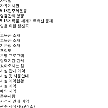
자료실
자유게시판
5·18민주화운동
열흘간의 항쟁
5·18기록물, 세계기록유산 등재
임을 위한 행진곡
교육관 소개
교육관 소개
기관장 소개
조직도
운영 프로그램
협력기관·단체
찾아오시는 길
시설 안내·예약
시설 및 사용안내
시설 예약현황
시설 예약
예약 내역
준수사항
사적지 안내·예약
광주 사적지(29개소)