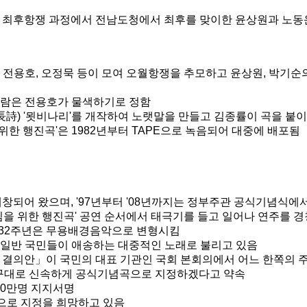
27일 최후항쟁 과정에서 전남도청에서 최후를 맞이한 윤상원과 노동
률, 전용호, 오정묵 등이 모여 오월항쟁을 추모하고 윤상원, 박기
 사람은 전용호가 물색하기로 정함
詩) '묏비나리'를 개작하여 노랫말을 만들고 김종률이 곡을 붙이면
위한 행진곡'은 1982년부터 TAPE으로 녹음되어 대중에 배포됨
 제창되어 왔으며, '97년부터 '08년까지는 정부주관 공식기념식에
'님을 위한 행진곡' 공연 순서에서 태극기를 들고 일어나 연주를 
 제32주년은 무용배경음악으로 변형시킴
일반 국민들이 애송하는 대중적인 노래로 불리고 있음
촉구 결의안」이 국민의 대표 기관인 국회 본회의에서 어느 한쪽의 
요구대로 신속하게 공식기념곡으로 지정하겠다고 약속
110만명 지지서명
곡으로 지정을 희망하고 있음