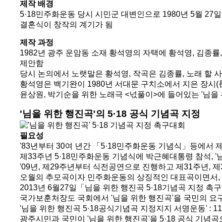
제작 배경
5·18민주화운동 당시 시민군 대변인으로 1980년 5월 
결혼식이 창작의 계기가 됨
제작 과정
1982년 광주 운암동 소재 황석영의 자택에 황석영, 김종
제안함
당시 논의에서 노랫말은 황석영, 작곡은 김종률, 노래 할
황석영은 백기완이 1980년 서대문 구치소에서 지은 장시(長
윤상원, 박기순을 위한 노래극 <넋풀이>에 들어있는 '님을 
'님을 위한 행진곡'의 5·18 공식 기념곡 지정
필요성
'83년부터 30여 년간 「5·18민주화운동 기념식」등에서
제33주년 5·18민주화운동 기념식에 박근혜대통령 참석, 
'09년, 제29주년부터 식전공연으로 진행하고 제31주년,
오월의 추모곡이자 민주화운동의 상징적인 대표곡이면서, 
2013년 6월27일「님을 위한 행진곡 5·18기념곡 지정 
국가보훈처장도 국회에서 '님을 위한 행진곡'을 국민의 
'님을 위한 행진곡 5·18공식기념곡 지정지지 서명운동' : 
광주시민과 국민이 '님을 위한 행진곡'을 5·18 공식 기념