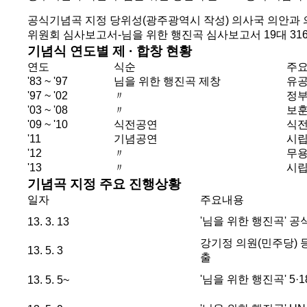
공식기념곡 지정 당위성(광주광역시 작성)
의사국 의안과 
위원회 심사보고서-님을 위한 행진곡 심사보고서
19대 31
기념식 연도별 제 · 합창 현황
연도
식순
주
'83 ~ '97
님을 위한 행진곡 제창
유공
'97 ~ '02
〃
정부
'03 ~ '08
〃
보훈
'09 ~ '10
식전공연
식전
'11
기념공연
시립
'12
〃
무용
'13
〃
시립
기념곡 지정 주요 진행상황
일자
주요내용
'님을 위한 행진곡' 
13. 3. 13
강기정 의원(민주당) 등
13. 5. 3
출
'님을 위한 행진곡' 5
13. 5. 5~