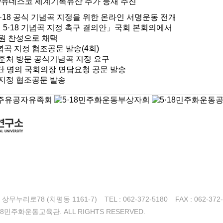
UN/유네스코 세계기록유산 추가 등재 추진
5·18 공식 기념곡 지정을 위한 온라인 서명운동 전개
의 5·18 기념곡 지정 촉구 결의안」국회 본회의에서
의원 찬성으로 채택
곡 지정 협조공문 발송(4회)
보훈처 방문 공식기념곡 지정 요구
 재단 명의 국회의장 면담요청 공문 발송
지정 협조공문 발송
무누리로78 (치평동 1161-7)
TEL : 062-372-5180
FAX : 062-372
 5·18민주화운동교육관.
ALL RIGHTS RESERVED.