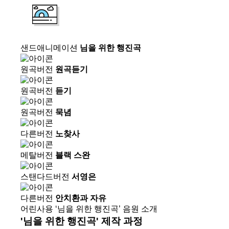
샌드애니메이션
님을 위한 행진곡
원곡버전
원곡듣기
원곡버전
듣기
원곡버전
묵념
다른버전
노찾사
메탈버전
블랙 스완
스탠다드버전
서영은
다른버전
안치환과 자유
어린사용 ‘님을 위한 행진곡’ 음원 소개
'님을 위한 행진곡' 제작 과정