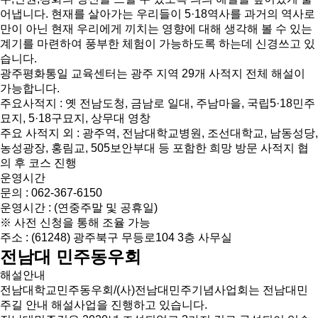
어냅니다. 현재를 살아가는 우리들이 5·18역사를 과거의 역사로
만이 아닌 현재 우리에게 끼치는 영향에 대해 생각해 볼 수 있는
계기를 마련하여 풍부한 체험이 가능하도록 하는데 신경쓰고 있
습니다.
광주평화통일 교육센터는 광주 지역 29개 사적지 전체 해설이
가능합니다.
주요사적지 : 옛 전남도청, 금남로 일대, 주남마을, 국립5·18민주
묘지, 5·18구묘지, 상무대 영창
주요 사적지 외 : 광주역, 전남대학교병원, 조선대학교, 남동성당,
농성광장, 홍림교, 505보안부대 등 포함한 희망 방문 사적지 협
의 후 코스 진행
운영시간
문의 : 062-367-6150
운영시간 : (연중주말 및 공휴일)
※ 사전 신청을 통해 조율 가능
주소 : (61248) 광주북구 무등로104 3층 사무실
전남대 민주동우회
해설안내
전남대학교민주동우회/(사)전남대민주기념사업회는 전남대민
주길 안내 해설사업을 진행하고 있습니다.