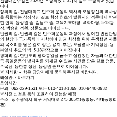
전남대민주길은 2020년 조성되었고 3가지 길로 구성되어 있습
니다.
정의의 길: 전남대학교 민주화 운동의 역사와 오월정신의 역사성
을 종합하는 상징적인 길로 항쟁 최초의 발원지인 정문에서 박관
현 언덕, 윤상원 숲, 김남주 뜰, 교육지표마당, 벽화마당, 5·18광
장, 박승희 정원, 정문으로 이어집니다.
인권의 길: 인권의 길은 민주화운동의 과정에서 벌어진 인권탄압
의 현장과 국가폭력에 저항하며 인권 향상을 위해 투쟁했던 자들
의 목소리를 담은 길로 정문, 용지, 후문, 오월열사 기억정원, 용
봉열사 추모의 벽, 5·18광장으로 이어집니다.
평화의 길: 한반도의 평화통일을 꿈꾸고 실천했던 자들과 대한민
국 통일운동의 발자취를 되새길 수 있는 사건을 담은 길로 정문,
수목원, 윤한봉 정원, 윤상원 숲으로 이어집니다.
※ 자세한 사항은 담당자에게 문의해주시길 바랍니다.
해설안내 바로가기
운영시간
문의 : 062-229-1531 또는 010-4018-1369, 010-9440-0932
※사전 신청을 통해 조율하여 진행할 예정.
주소 : 광주광역시 북구 서암대로 275 305호(중흥동, 전대동창회
관)