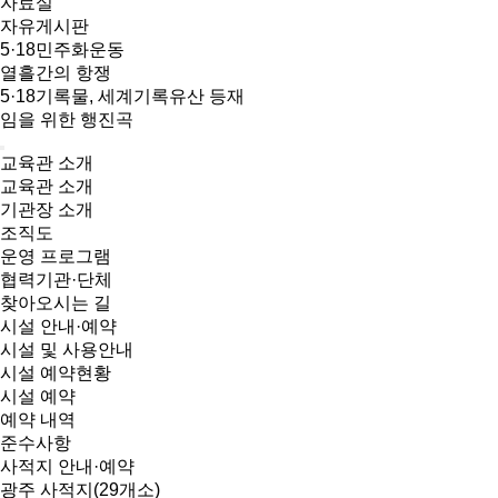
자료실
자유게시판
5·18민주화운동
열흘간의 항쟁
5·18기록물, 세계기록유산 등재
임을 위한 행진곡
교육관 소개
교육관 소개
기관장 소개
조직도
운영 프로그램
협력기관·단체
찾아오시는 길
시설 안내·예약
시설 및 사용안내
시설 예약현황
시설 예약
예약 내역
준수사항
사적지 안내·예약
광주 사적지(29개소)