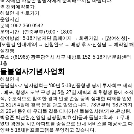
※ 자세한 사항은 담당자에게 문의해주시길 바랍니다.
※ 전화예약불가
해설안내 바로가기
운영시간
문의 : 062-360-0542
운영시간 : (연중무휴) 9:00 ~ 18:00
참여방법 : 5·18기념재단 홈페이지 → 회원가입 → [참여신청] -
[오월길 안내예약] → 신청완료 → 배정 후 사전상담 → 예약일 해
설진행
주소 : (61965) 광주광역시 서구 내방로 152, 5·18기념문화센터
1층
들불열사기념사업회
해설안내
들불열사기념사업회는 ‘80년 5·18민중항쟁 당시 투사회보 제작
․ 배포, 항쟁지도부 구성 및 5월 27일 새벽의 최후항쟁 등에 조직
적, 주도적으로 참여한 결과 인명 손실 등의 심대한 피해를 입었
고 81년 4월에 결국 문을 닫고 말았습니다. ‘78년부터 ’98년까지
의 20년 동안에 우리들 곁을 떠나가신 들불열사(박기순,윤상원,
박용준,박관현,신영일,김영철,박효선)들과 들불야학과 그 무대
였던 광천동 시민아파트를 중심으로 안내 서비스를 제공하고 다
양한 5·18체험프로그램을 운영하고 있습니다.