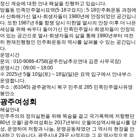
정신 계승에 대한 안내 해설을 진행하고 있습니다.
망월동 민족민주열사묘역(5·18구묘지) : 5·18민주화운동 과정에
서 산화해가신 열사·희생자들이 1980년에 안장되었던 공간입니
다. 또한 1987년 6월 항쟁 당시 이한열 열사의 안장 이후 더 나은
세상을 위해 싸우다 돌아가신 민족민주열사·희생자들이 안장되
어 있는 공간으로 열사·희생자들의 삶을 통해 1980년부터 여전
히 현재진행형인 민주화운동의 역사를 살펴볼 수 있는 공간입니
다.
운영시간
문의 : 010-9086-4758(광주전남추모연대 김준 사무국장)
운영시간 : 09:00 ~ 18:00
※ 2025년 5월 10일(토) ~ 18일(일)은 묘역 입구에서 안내부스
운영합니다.
주소 : (61045) 광주광역시 북구 민주로 285 민족민주열사유영
봉안소
광주여성회
해설안내
민주주의와 정의실현을 위해 목숨을 걸고 국가폭력에 저항했던
80년 오월! 광주여성회는 2017년부터 오월여성역사해설사를 양
성, 운영하며 저항과 나눔, 운명공동체였던 그 역사의 현장을 안
내하고 있습니다. 광주시내 29곳 사적지와 그 외 역사적으로 의