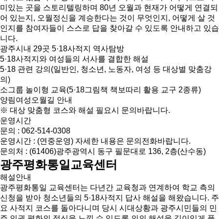
미있는 곳을 스토리텔링하며 80년 오월과 현재가 어떻게 연결되
어 있는지, 오월정신을 계승한다는 것이 무엇인지, 어떻게 살 것
인지를 참여자들이 스스로 답을 찾아갈 수 있도록 안내하고 있습
니다.
광주시내 29곳 5·18사적지 역사탐방
5·18사적지와 여성들의 서사를 결합한 해설
5·18 관련 강의(일반인, 청소년, 노동자, 여성 등 대상별 맞춤강
의)
소그룹 놀이형 교육(5·18그림책 책보따리 활용 교구 2종류)
양림여성오월길 안내
※ 대상 맞춤형 코스와 해설 필요시 문의바랍니다.
운영시간
문의 : 062-514-0308
운영시간 : (연중운영) 자세한 내용은 문의전화바랍니다.
문의처 : (61406)광주광역시 동구 필문대로 136, 2층(산수동)
광주평화통일교육센터
해설안내
광주평화통일 교육센터는 다년간 교육청과 연계하여 학교 측의
신청을 받아 청소년들의 5·18사적지 답사 해설을 해왔습니다. 주
요 사적지 코스를 돌아다니며 당시 시대상황과 광주시민들의 민
주,인권,평화의 정신을 느낄 수 있도록 의의 해설을 깊이있게 풀