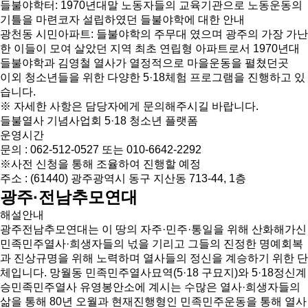
들불야학터: 1970년대말 노동자들의 교육기관으로 노동운동의
기틀을 마련코자 설립하였던 들불야학에 대한 안내
광천동 시민아파트: 들불야학의 주무대 였으며 광주의 가장 가난
한 이들이 모여 살았던 지역 최초 연립형 아파트로서 1970년대
들불야학과 김영철 열사가 열정적으로 마을운동을 펼쳤던곳
이외 청소년들을 위한 다양한 5·18체험 프로그램을 진행하고 있
습니다.
※ 자세한 사항은 담당자에게 문의해주시길 바랍니다.
들불열사 기념사업회
5·18 청소년 플랫폼
운영시간
문의 : 062-512-0527 또는 010-6642-2292
※사전 신청을 통해 조율하여 진행할 예정
주소 : (61440) 광주광역시 동구 지산동 713-44, 1층
광주·전남추모연대
해설안내
광주전남추모연대는 이 땅의 자주·민주·통일을 위해 산화해가신
민족민주열사·희생자들의 넋을 기리고 그들의 진정한 명예회복
과 진상규명을 위해 노력하며 열사들의 정신을 계승하기 위한 단
체입니다. 망월동 민족민주열사묘역(5·18 구묘지)와 5·18정신계
승민족민주열사 유영봉안소에 계시는 수많은 열사·희생자들의
삶을 통해 80년 오월과 현재진행형인 민족민주운동을 통해 열사