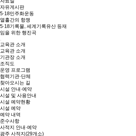
자료실
자유게시판
5·18민주화운동
열흘간의 항쟁
5·18기록물, 세계기록유산 등재
임을 위한 행진곡
교육관 소개
교육관 소개
기관장 소개
조직도
운영 프로그램
협력기관·단체
찾아오시는 길
시설 안내·예약
시설 및 사용안내
시설 예약현황
시설 예약
예약 내역
준수사항
사적지 안내·예약
광주 사적지(29개소)