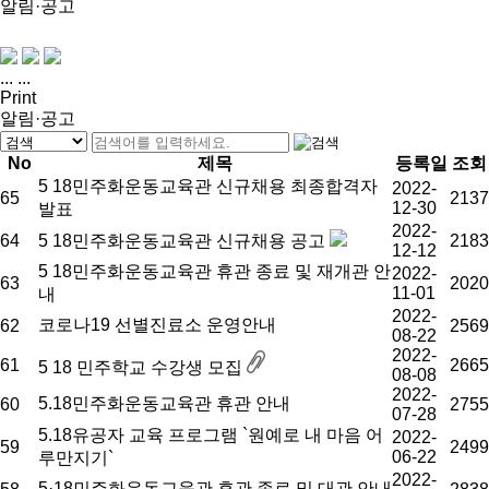
알림·공고
...
...
Print
알림·공고
No
제목
등록일
조회
5 18민주화운동교육관 신규채용 최종합격자
2022-
65
2137
12-30
발표
2022-
64
5 18민주화운동교육관 신규채용 공고
2183
12-12
5 18민주화운동교육관 휴관 종료 및 재개관 안
2022-
63
2020
11-01
내
2022-
코로나19 선별진료소 운영안내
62
2569
08-22
2022-
61
2665
5 18 민주학교 수강생 모집
08-08
2022-
5.18민주화운동교육관 휴관 안내
60
2755
07-28
5.18유공자 교육 프로그램 `원예로 내 마음 어
2022-
59
2499
06-22
루만지기`
2022-
5·18민주화운동교육관 휴관 종료 및 대관 안내