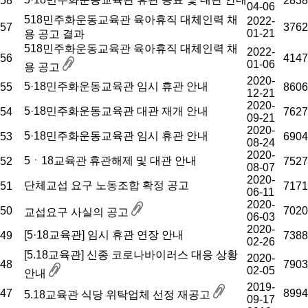
58
2838
04-06
518민주화운동교육관 육아휴직 대체인력 채
2022-
57
3762
01-21
용 공고 결과
518민주화운동교육관 육아휴직 대체인력 채
2022-
56
4147
01-06
용 공고
2020-
5·18민주화운동교육관 임시 휴관 안내
55
8606
12-21
2020-
5·18민주화운동교육관 대관 재개 안내
54
7627
09-21
2020-
5·18민주화운동교육관 임시 휴관 안내
53
6904
08-24
2020-
5ㆍ18교육관 휴관해제 및 대관 안내
52
7527
08-07
2020-
단체교섭 요구 노동조합 확정 공고
51
7171
06-11
2020-
50
7020
교섭요구 사실의 공고
06-03
2020-
[5·18교육관] 임시 휴관 연장 안내
49
7388
02-26
[5.18교육관] 신종 코로나바이러스 대응 상황
2020-
48
7903
02-05
안내
2019-
47
8994
5.18교육관 식당 위탁업체 선정 재공고
09-17