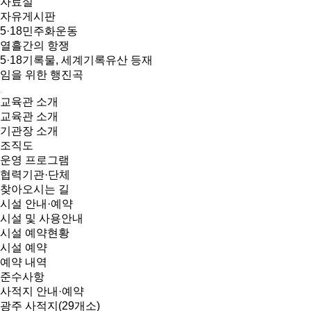
자료실
자유게시판
5·18민주화운동
열흘간의 항쟁
5·18기록물, 세계기록유산 등재
임을 위한 행진곡
교육관 소개
교육관 소개
기관장 소개
조직도
운영 프로그램
협력기관·단체
찾아오시는 길
시설 안내·예약
시설 및 사용안내
시설 예약현황
시설 예약
예약 내역
준수사항
사적지 안내·예약
광주 사적지(29개소)