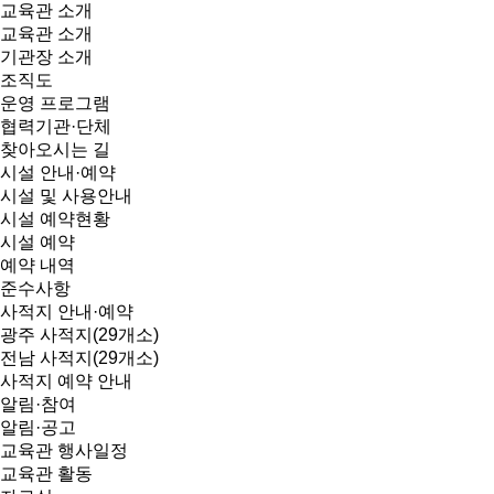
교육관 소개
교육관 소개
기관장 소개
조직도
운영 프로그램
협력기관·단체
찾아오시는 길
시설 안내·예약
시설 및 사용안내
시설 예약현황
시설 예약
예약 내역
준수사항
사적지 안내·예약
광주 사적지(29개소)
전남 사적지(29개소)
사적지 예약 안내
알림·참여
알림·공고
교육관 행사일정
교육관 활동