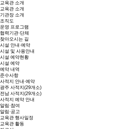
교육관 소개
교육관 소개
기관장 소개
조직도
운영 프로그램
협력기관·단체
찾아오시는 길
시설 안내·예약
시설 및 사용안내
시설 예약현황
시설 예약
예약 내역
준수사항
사적지 안내·예약
광주 사적지(29개소)
전남 사적지(29개소)
사적지 예약 안내
알림·참여
알림·공고
교육관 행사일정
교육관 활동