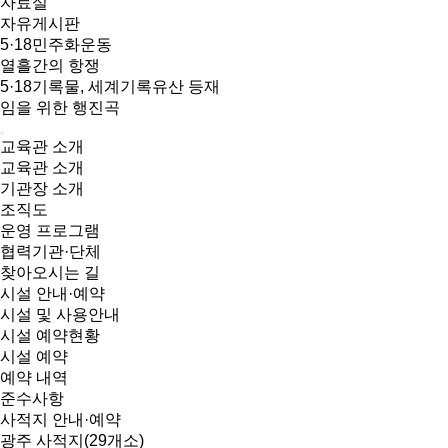
자료실
자유게시판
5·18민주화운동
열흘간의 항쟁
5·18기록물, 세계기록유산 등재
임을 위한 행진곡
교육관 소개
교육관 소개
기관장 소개
조직도
운영 프로그램
협력기관·단체
찾아오시는 길
시설 안내·예약
시설 및 사용안내
시설 예약현황
시설 예약
예약 내역
준수사항
사적지 안내·예약
광주 사적지(29개소)