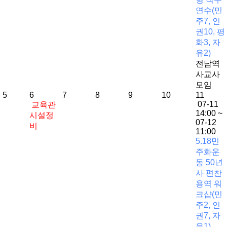
연수(민
주7, 인
권10, 평
화3, 자
유2)
전남역
사교사
모임
5
6
7
8
9
10
11
07-11
교육관
14:00 ~
시설정
07-12
비
11:00
5.18민
주화운
동 50년
사 편찬
용역 워
크샵(민
주2, 인
권7, 자
유1)