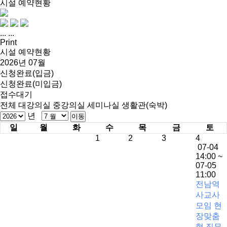
시설 예약현황
...
...
Print
시설 예약현황
2026년 07월
신청완료(입금)
신청완료(미입금)
접수대기
전체
대강의실
중강의실
세미나실
생활관(숙박)
년
일
월
화
수
목
금
토
1
2
3
4
07-04
14:00 ~
07-05
11:00
전남역
사교사
모임 현
장맞춤
형 직무