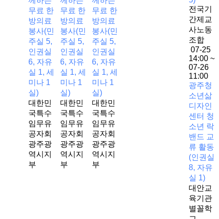
께하는
께하는
께하는
전국기
무료 한
무료 한
무료 한
간제교
방의료
방의료
방의료
사노동
봉사(민
봉사(민
봉사(민
조합
주실 5,
주실 5,
주실 5,
07-25
인권실
인권실
인권실
14:00 ~
6, 자유
6, 자유
6, 자유
07-26
실 1, 세
실 1, 세
실 1, 세
11:00
미나 1
미나 1
미나 1
광주청
실)
실)
실)
소년삶
대한민
대한민
대한민
디자인
국특수
국특수
국특수
센터 청
임무유
임무유
임무유
소년 락
공자회
공자회
공자회
밴드 교
광주광
광주광
광주광
류 활동
역시지
역시지
역시지
(인권실
부
부
부
8, 자유
실 1)
대안교
육기관
별꼴학
교