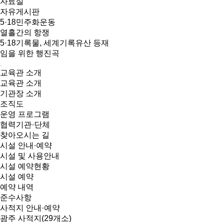
자료실
자유게시판
5·18민주화운동
열흘간의 항쟁
5·18기록물, 세계기록유산 등재
임을 위한 행진곡
교육관 소개
교육관 소개
기관장 소개
조직도
운영 프로그램
협력기관·단체
찾아오시는 길
시설 안내·예약
시설 및 사용안내
시설 예약현황
시설 예약
예약 내역
준수사항
사적지 안내·예약
광주 사적지(29개소)